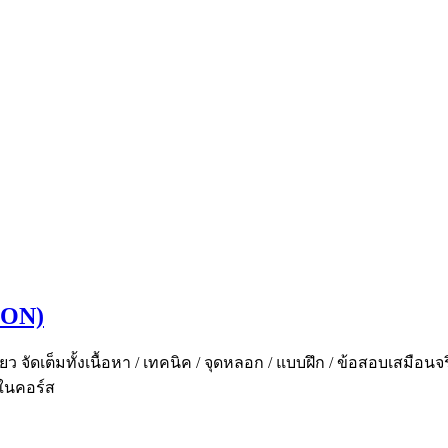
ION)
ัดเต็มทั้งเนื้อหา / เทคนิค / จุดหลอก / แบบฝึก / ข้อสอบเสมือนจริ
ในคอร์ส