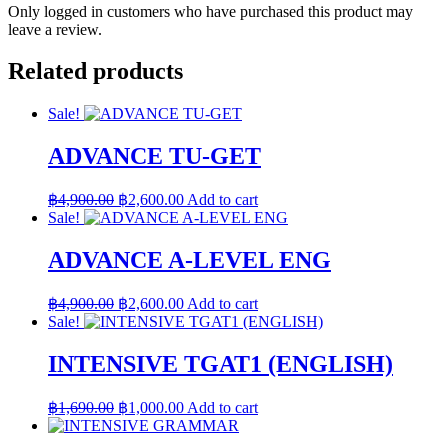
Only logged in customers who have purchased this product may
leave a review.
Related products
Sale!
ADVANCE TU-GET
Original
Current
฿
4,900.00
฿
2,600.00
Add to cart
price
price
Sale!
was:
is:
฿4,900.00.
฿2,600.00.
ADVANCE A-LEVEL ENG
Original
Current
฿
4,900.00
฿
2,600.00
Add to cart
price
price
Sale!
was:
is:
฿4,900.00.
฿2,600.00.
INTENSIVE TGAT1 (ENGLISH)
Original
Current
฿
1,690.00
฿
1,000.00
Add to cart
price
price
was:
is: