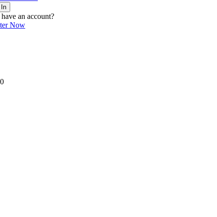
 In
 have an account?
ster Now
0