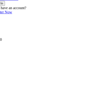
 In
 have an account?
ster Now
0