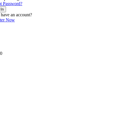
t Password?
 In
 have an account?
ster Now
0