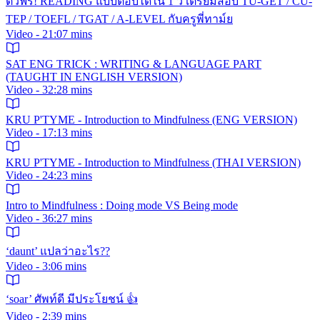
ติวฟรี! READING แบบตอบได้ใน 1 วิ เตรียมสอบ TU-GET / CU-
TEP / TOEFL / TGAT / A-LEVEL กับครูพี่ทาม์ย
Video - 21:07 mins
SAT ENG TRICK : WRITING & LANGUAGE PART
(TAUGHT IN ENGLISH VERSION)
Video - 32:28 mins
KRU P'TYME - Introduction to Mindfulness (ENG VERSION)
Video - 17:13 mins
KRU P'TYME - Introduction to Mindfulness (THAI VERSION)
Video - 24:23 mins
Intro to Mindfulness : Doing mode VS Being mode
Video - 36:27 mins
‘daunt’ แปลว่าอะไร??
Video - 3:06 mins
‘soar’ ศัพท์ดี มีประโยชน์ 👍
Video - 2:39 mins