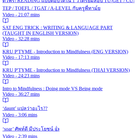
ติวฟรี! READING แบบตอบได้ใน 1 วิ เตรียมสอบ TU-GET / CU-
TEP / TOEFL / TGAT / A-LEVEL กับครูพี่ทาม์ย
Video - 21:07 mins
SAT ENG TRICK : WRITING & LANGUAGE PART
(TAUGHT IN ENGLISH VERSION)
Video - 32:28 mins
KRU P'TYME - Introduction to Mindfulness (ENG VERSION)
Video - 17:13 mins
KRU P'TYME - Introduction to Mindfulness (THAI VERSION)
Video - 24:23 mins
Intro to Mindfulness : Doing mode VS Being mode
Video - 36:27 mins
‘daunt’ แปลว่าอะไร??
Video - 3:06 mins
‘soar’ ศัพท์ดี มีประโยชน์ 👍
Video - 2:39 mins