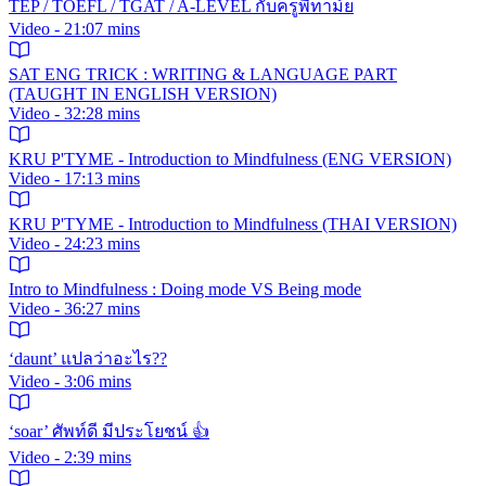
TEP / TOEFL / TGAT / A-LEVEL กับครูพี่ทาม์ย
Video - 21:07 mins
SAT ENG TRICK : WRITING & LANGUAGE PART
(TAUGHT IN ENGLISH VERSION)
Video - 32:28 mins
KRU P'TYME - Introduction to Mindfulness (ENG VERSION)
Video - 17:13 mins
KRU P'TYME - Introduction to Mindfulness (THAI VERSION)
Video - 24:23 mins
Intro to Mindfulness : Doing mode VS Being mode
Video - 36:27 mins
‘daunt’ แปลว่าอะไร??
Video - 3:06 mins
‘soar’ ศัพท์ดี มีประโยชน์ 👍
Video - 2:39 mins