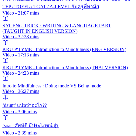
TEP / TOEFL / TGAT / A-LEVEL กับครูพี่ทาม์ย
Video - 21:07 mins
SAT ENG TRICK : WRITING & LANGUAGE PART
(TAUGHT IN ENGLISH VERSION)
Video - 32:28 mins
KRU P'TYME - Introduction to Mindfulness (ENG VERSION)
Video - 17:13 mins
KRU P'TYME - Introduction to Mindfulness (THAI VERSION)
Video - 24:23 mins
Intro to Mindfulness : Doing mode VS Being mode
Video - 36:27 mins
‘daunt’ แปลว่าอะไร??
Video - 3:06 mins
‘soar’ ศัพท์ดี มีประโยชน์ 👍
Video - 2:39 mins