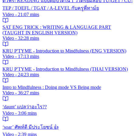
ติวฟรี! READING แบบตอบได้ใน 1 วิ เตรียมสอบ TU-GET / CU-
TEP / TOEFL / TGAT / A-LEVEL กับครูพี่ทาม์ย
Video - 21:07 mins
SAT ENG TRICK : WRITING & LANGUAGE PART
(TAUGHT IN ENGLISH VERSION)
Video - 32:28 mins
KRU P'TYME - Introduction to Mindfulness (ENG VERSION)
Video - 17:13 mins
KRU P'TYME - Introduction to Mindfulness (THAI VERSION)
Video - 24:23 mins
Intro to Mindfulness : Doing mode VS Being mode
Video - 36:27 mins
‘daunt’ แปลว่าอะไร??
Video - 3:06 mins
‘soar’ ศัพท์ดี มีประโยชน์ 👍
Video - 2:39 mins