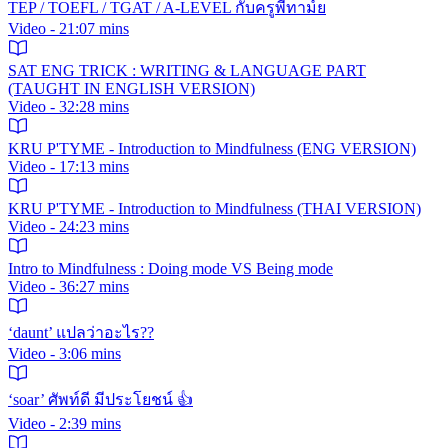
TEP / TOEFL / TGAT / A-LEVEL กับครูพี่ทาม์ย
Video - 21:07 mins
SAT ENG TRICK : WRITING & LANGUAGE PART
(TAUGHT IN ENGLISH VERSION)
Video - 32:28 mins
KRU P'TYME - Introduction to Mindfulness (ENG VERSION)
Video - 17:13 mins
KRU P'TYME - Introduction to Mindfulness (THAI VERSION)
Video - 24:23 mins
Intro to Mindfulness : Doing mode VS Being mode
Video - 36:27 mins
‘daunt’ แปลว่าอะไร??
Video - 3:06 mins
‘soar’ ศัพท์ดี มีประโยชน์ 👍
Video - 2:39 mins