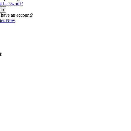
t Password?
 In
 have an account?
ster Now
0