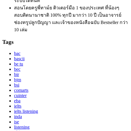
ระบบได้ทันที
สอนโดยครูพี่ทาม์ย ติวเตอร์มือ 1 ของประเทศ ที่น้องๆ
สอบติดนานาชาติ 100% ทุกปี มากว่า 10 ปี เป็นอาจารย์
ช่องทรูปลูกปัญญา และเจ้าของหนังสือฉบับ Bestseller กว่า
10 เล่ม
Tags
bac
bascii
be tu
bec
bir
bjm
bsi
comarts
cuinter
eba
ielts
ielts listening
inda
ise
listening