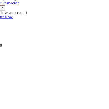
t Password?
 In
 have an account?
ster Now
0