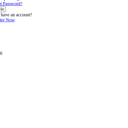
t Password?
 In
 have an account?
ster Now
0