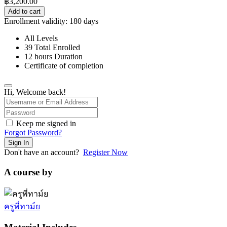
฿
3,200.00
Add to cart
Enrollment validity:
180 days
All Levels
39 Total Enrolled
12
hours
Duration
Certificate of completion
Hi, Welcome back!
Keep me signed in
Forgot Password?
Sign In
Don't have an account?
Register Now
A course by
ครูพี่ทาม์ย