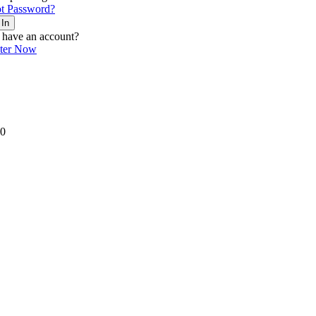
t Password?
 In
 have an account?
ster Now
0