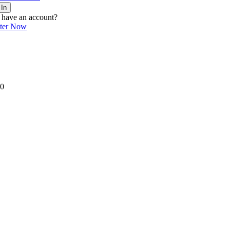
 In
 have an account?
ster Now
0