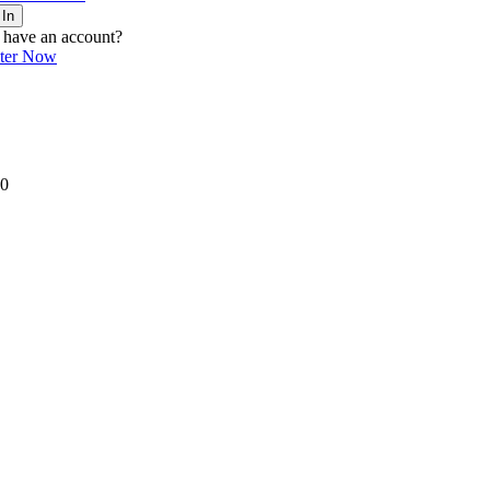
 In
 have an account?
ster Now
0