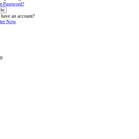
t Password?
 In
 have an account?
ster Now
0