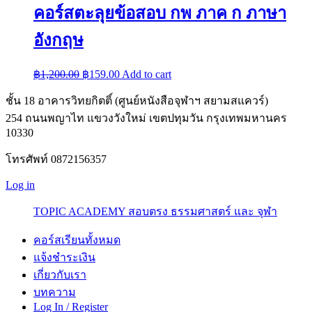
คอร์สตะลุยข้อสอบ กพ ภาค ก ภาษา
อังกฤษ
Original
Current
฿
1,200.00
฿
159.00
Add to cart
price
price
was:
is:
ชั้น 18 อาคารวิทยกิตติ์ (ศูนย์หนังสือจุฬาฯ สยามสแควร์)
฿1,200.00.
฿159.00.
254 ถนนพญาไท แขวงวังใหม่ เขตปทุมวัน กรุงเทพมหานคร
10330
โทรศัพท์ 0872156357
Log in
TOPIC ACADEMY สอบตรง ธรรมศาสตร์ และ จุฬา
คอร์สเรียนทั้งหมด
แจ้งชำระเงิน
เกี่ยวกับเรา
บทความ
Log In / Register