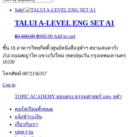
Sale!
TALUI A-LEVEL ENG SET A1
Original
Current
฿
2,600.00
฿
900.00
Add to cart
price
price
was:
is:
ชั้น 18 อาคารวิทยกิตติ์ (ศูนย์หนังสือจุฬาฯ สยามสแควร์)
฿2,600.00.
฿900.00.
254 ถนนพญาไท แขวงวังใหม่ เขตปทุมวัน กรุงเทพมหานคร
10330
โทรศัพท์ 0872156357
Log in
TOPIC ACADEMY สอบตรง ธรรมศาสตร์ และ จุฬา
คอร์สเรียนทั้งหมด
แจ้งชำระเงิน
เกี่ยวกับเรา
บทความ