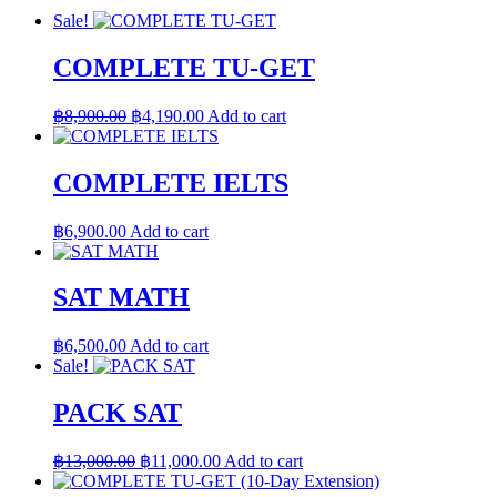
Sale!
COMPLETE TU-GET
Original
Current
฿
8,900.00
฿
4,190.00
Add to cart
price
price
was:
is:
฿8,900.00.
฿4,190.00.
COMPLETE IELTS
฿
6,900.00
Add to cart
SAT MATH
฿
6,500.00
Add to cart
Sale!
PACK SAT
Original
Current
฿
13,000.00
฿
11,000.00
Add to cart
price
price