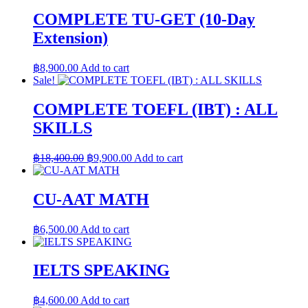
was:
is:
฿13,000.00.
฿11,000.00.
COMPLETE TU-GET (10-Day
Extension)
฿
8,900.00
Add to cart
Sale!
COMPLETE TOEFL (IBT) : ALL
SKILLS
Original
Current
฿
18,400.00
฿
9,900.00
Add to cart
price
price
was:
is:
฿18,400.00.
฿9,900.00.
CU-AAT MATH
฿
6,500.00
Add to cart
IELTS SPEAKING
฿
4,600.00
Add to cart