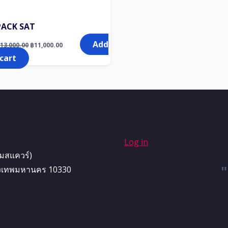
PACK SAT
Original
Current
Add
฿
13,000.00
฿
11,000.00
price
price
was:
is:
 cart
฿13,000.00.
฿11,000.00.
Log in
ามสแควร์)
ุงเทพมหานคร 10330