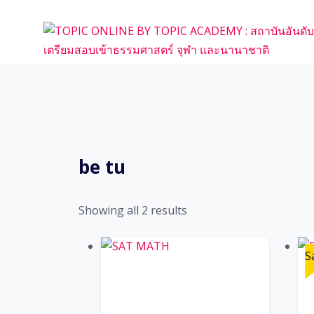
Skip
to
content
be tu
Sorted
Showing all 2 results
by
popularity
S