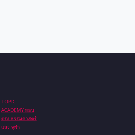
TOPIC
ACADEMY สอบ
ตรง ธรรมศาสตร์
และ จุฬา