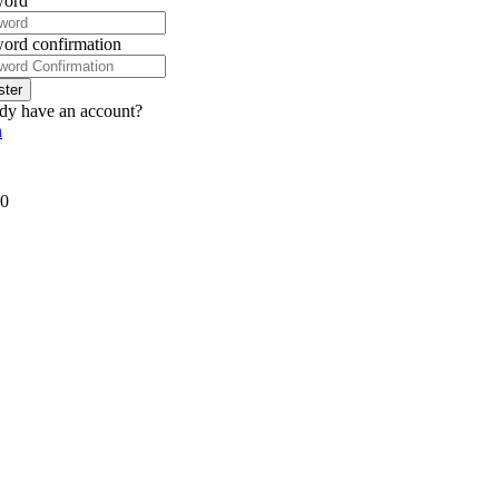
word
ord confirmation
ster
dy have an account?
n
0