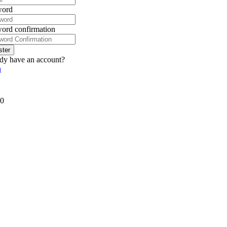
word
ord confirmation
ster
dy have an account?
n
0