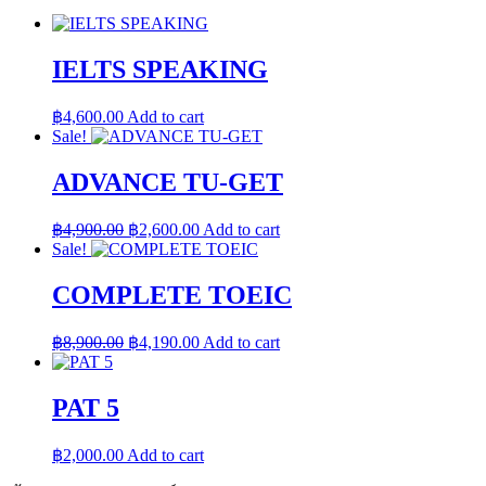
IELTS SPEAKING
฿
4,600.00
Add to cart
Sale!
ADVANCE TU-GET
Original
Current
฿
4,900.00
฿
2,600.00
Add to cart
price
price
Sale!
was:
is:
฿4,900.00.
฿2,600.00.
COMPLETE TOEIC
Original
Current
฿
8,900.00
฿
4,190.00
Add to cart
price
price
was:
is:
฿8,900.00.
฿4,190.00.
PAT 5
฿
2,000.00
Add to cart