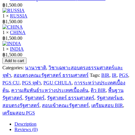
฿
1,500.00
1 ×
RUSSIA
฿
1,500.00
1 ×
CHINA
฿
1,500.00
1 ×
INDIA
฿
1,500.00
PACK
Add to cart
BIR
Categories:
นานาชาติ
,
วิชาเฉพาะสอบตรงธรรมศาสตร์และ
:
จุฬา
,
สอบตรงคณะรัฐศาสตร์ ธรรมศาสตร์
Tags:
BIR
,
IR
,
PGS
,
PACK
เตรียม
PGS CU
,
PGS จุฬา
,
PGU CHULA
,
การระหว่างประเทศเบื้อง
สอบ
ต้น
,
ความสัมพันธ์ระหว่างประเทศเบื้องต้น
,
ติว BIR
,
พื้นฐาน
BIR
รัฐศาสตร์
,
รัฐศาสตร์
,
รัฐศาสตร์ ธรรมศาสตร์
,
รัฐศาสตร์มธ
,
quantity
สอบตรงรัฐศาสตร์
,
สอบเข้าคณะรัฐศาสตร์
,
เตรียมสอบ BIR
,
เตรียมสอบ PGS
Description
Reviews (0)