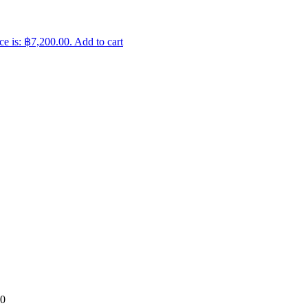
ce is: ฿7,200.00.
Add to cart
0