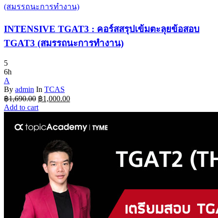
฿3,000.00.
฿2,600.00.
INTENSIVE TGAT3 : คอร์สสรุปเข้มตะลุยข้อสอบ
TGAT3 (สมรรถนะการทำงาน)
5
6h
A
By
admin
In
TCAS
Original
Current
฿
1,690.00
฿
1,000.00
price
price
Add to cart
was:
is:
฿1,690.00.
฿1,000.00.