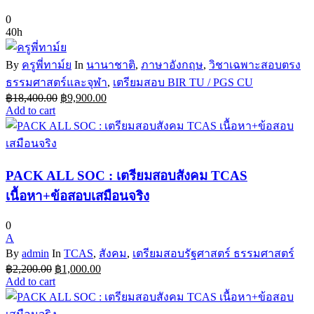
0
40h
By
ครูพี่ทาม์ย
In
นานาชาติ
,
ภาษาอังกฤษ
,
วิชาเฉพาะสอบตรง
ธรรมศาสตร์และจุฬา
,
เตรียมสอบ BIR TU / PGS CU
Original
Current
฿
18,400.00
฿
9,900.00
price
price
Add to cart
was:
is:
฿18,400.00.
฿9,900.00.
PACK ALL SOC : เตรียมสอบสังคม TCAS
เนื้อหา+ข้อสอบเสมือนจริง
0
A
By
admin
In
TCAS
,
สังคม
,
เตรียมสอบรัฐศาสตร์ ธรรมศาสตร์
Original
Current
฿
2,200.00
฿
1,000.00
price
price
Add to cart
was:
is:
฿2,200.00.
฿1,000.00.